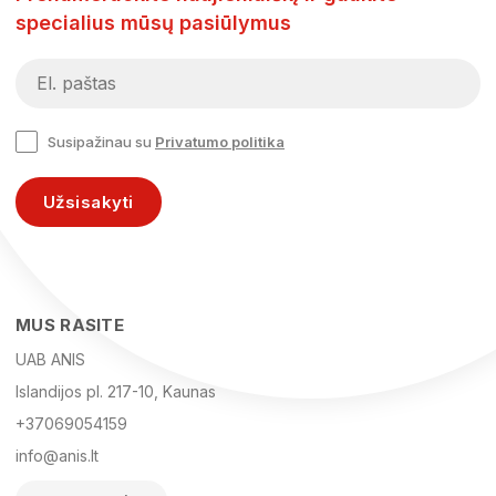
specialius mūsų pasiūlymus
Susipažinau su
Privatumo politika
Užsisakyti
MUS RASITE
UAB ANIS
Islandijos pl. 217-10, Kaunas
+37069054159
info@anis.lt