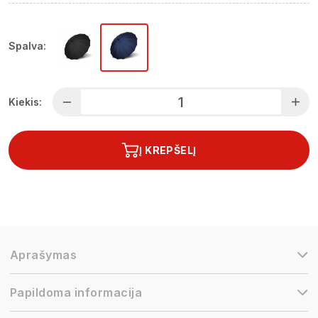
Spalva:
Kiekis:
Į KREPŠELĮ
Aprašymas
Papildoma informacija