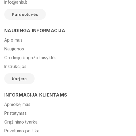
info@anis.lt
Parduotuvės
NAUDINGA INFORMACIJA
Vardas
Apie mus
Naujienos
Oro linijų bagažo taisyklės
El. paštas
Instrukcijos
Karjera
Žinutė
INFORMACIJA KLIENTAMS
Apmokėjimas
Pristatymas
Grąžinimo tvarka
Privatumo politika