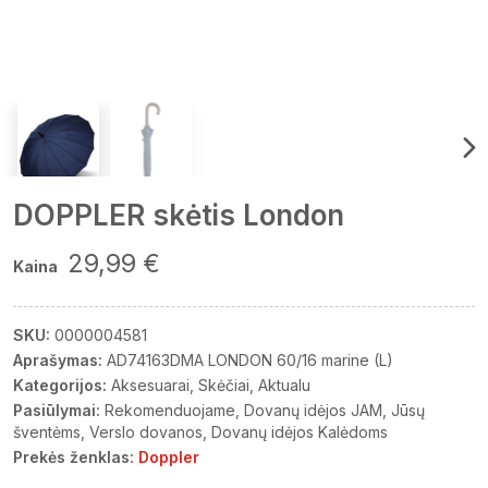
DOPPLER skėtis London
29,99 €
Kaina
SKU:
0000004581
Aprašymas:
AD74163DMA LONDON 60/16 marine (L)
Kategorijos:
Aksesuarai
Skėčiai
Aktualu
Pasiūlymai:
Rekomenduojame
Dovanų idėjos JAM
Jūsų
šventėms
Verslo dovanos
Dovanų idėjos Kalėdoms
Prekės ženklas:
Doppler