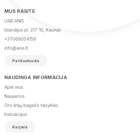
MUS RASITE
UAB ANIS
Islandijos pl. 217-10, Kaunas
+37069054159
info@anis.lt
Parduotuvės
NAUDINGA INFORMACIJA
Vardas
Apie mus
Naujienos
Oro linijų bagažo taisyklės
El. paštas
Instrukcijos
Karjera
Žinutė