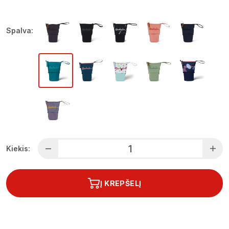
Spalva:
Kiekis:
Į KREPŠELĮ