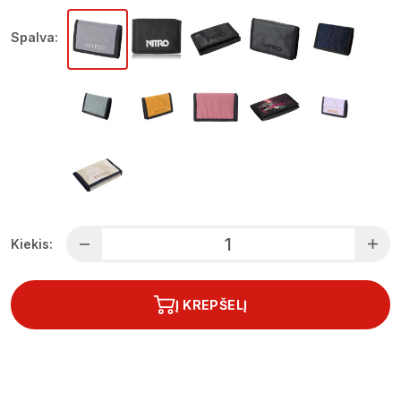
Spalva:
Kiekis:
Į KREPŠELĮ