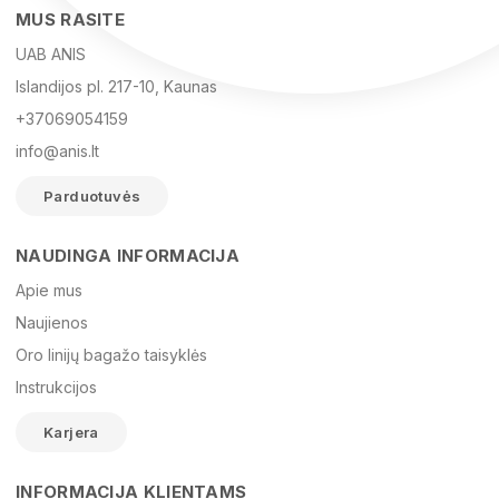
MUS RASITE
UAB ANIS
Islandijos pl. 217-10, Kaunas
+37069054159
info@anis.lt
Parduotuvės
NAUDINGA INFORMACIJA
Vardas
Apie mus
Naujienos
Oro linijų bagažo taisyklės
El. paštas
Instrukcijos
Karjera
Žinutė
INFORMACIJA KLIENTAMS