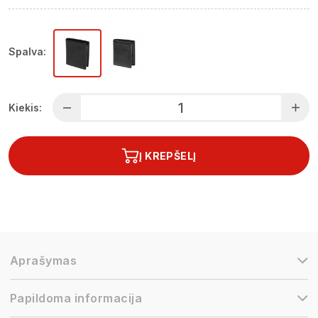
Spalva:
Kiekis:
Į KREPŠELĮ
Aprašymas
Papildoma informacija