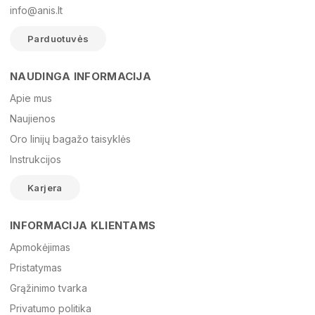
info@anis.lt
Parduotuvės
NAUDINGA INFORMACIJA
Vardas
Apie mus
Naujienos
Oro linijų bagažo taisyklės
El. paštas
Instrukcijos
Karjera
Žinutė
INFORMACIJA KLIENTAMS
Apmokėjimas
Pristatymas
Grąžinimo tvarka
Privatumo politika