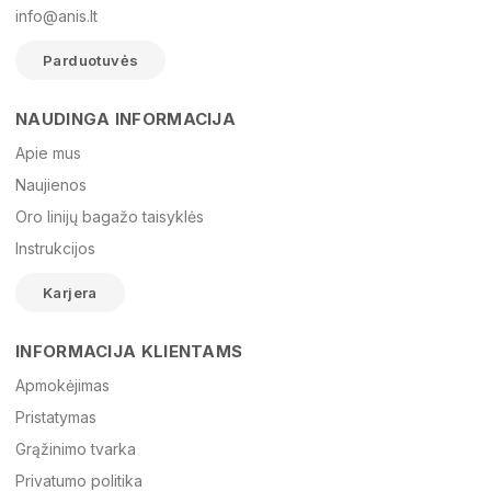
info@anis.lt
Parduotuvės
NAUDINGA INFORMACIJA
Vardas
Apie mus
Naujienos
Oro linijų bagažo taisyklės
El. paštas
Instrukcijos
Karjera
Žinutė
INFORMACIJA KLIENTAMS
Apmokėjimas
Pristatymas
Grąžinimo tvarka
Privatumo politika