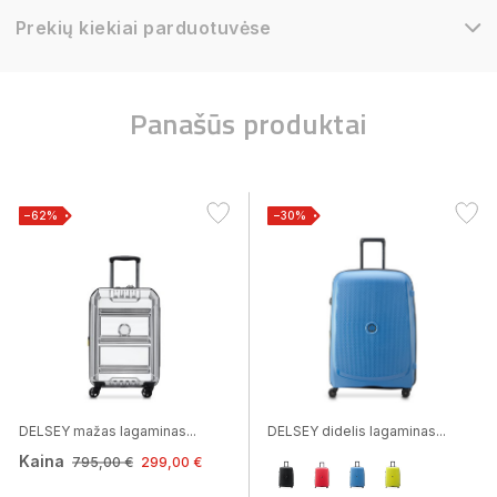
Prekių kiekiai parduotuvėse
Panašūs produktai
−62%
−30%
DELSEY mažas lagaminas...
DELSEY didelis lagaminas...
Kaina
795,00 €
299,00 €