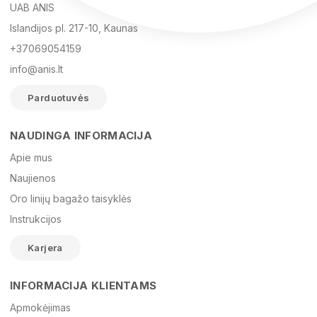
UAB ANIS
Islandijos pl. 217-10, Kaunas
+37069054159
info@anis.lt
Parduotuvės
NAUDINGA INFORMACIJA
Vardas
Apie mus
Naujienos
Oro linijų bagažo taisyklės
El. paštas
Instrukcijos
Karjera
Žinutė
INFORMACIJA KLIENTAMS
Apmokėjimas