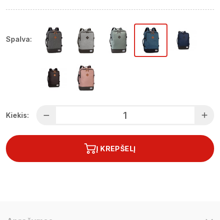
Spalva:
Kiekis:
Į KREPŠELĮ