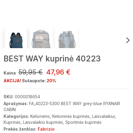
BEST WAY kuprinė 40223
59,95 €
47,96 €
Kaina
AKCIJA!
Sutaupote:
20%
SKU:
0000018654
Aprašymas:
FA_40223-5300 BEST WAY grey-blue RYANAIR
CABIN
Kategorijos:
Kelionėms
Kelioninės kuprinės
Laisvalaikiui
Kuprinės
Laisvalaikio kuprinės
Sportinės kuprinės
Prekės ženklas:
Fabrizio