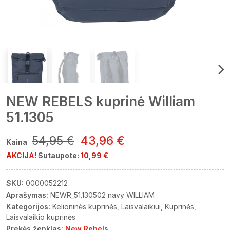
NEW REBELS kuprinė William
51.1305
54,95 €
43,96 €
Kaina
AKCIJA!
Sutaupote:
10,99 €
SKU:
0000052212
Aprašymas:
NEWR_51.130502 navy WILLIAM
Kategorijos:
Kelioninės kuprinės
Laisvalaikiui
Kuprinės
Laisvalaikio kuprinės
Prekės ženklas:
New Rebels