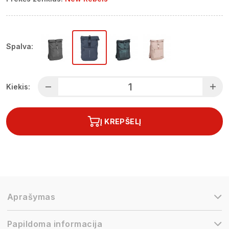
Spalva:
Kiekis:
Į KREPŠELĮ
Aprašymas
Papildoma informacija