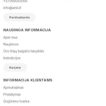
+37069054159
info@anis.lt
Parduotuvės
NAUDINGA INFORMACIJA
Vardas
Apie mus
Naujienos
Oro linijų bagažo taisyklės
El. paštas
Instrukcijos
Karjera
Žinutė
INFORMACIJA KLIENTAMS
Apmokėjimas
Pristatymas
Grąžinimo tvarka