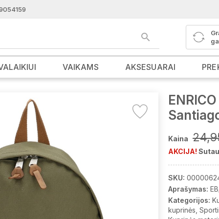
9054159
Gr
ga
VALAIKIUI
VAIKAMS
AKSESUARAI
PRE
ENRICO 
Santiag
24,9
Kaina
AKCIJA!
Sutau
SKU:
0000062
Aprašymas:
EB
Kategorijos:
K
kuprinės
Sport