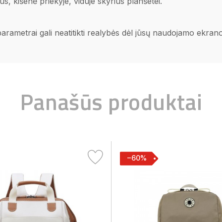
us, kišenė priekyje, viduje skyrius planšetei.
 parametrai gali neatitikti realybės dėl jūsų naudojamo ekra
Panašūs produktai
−60%