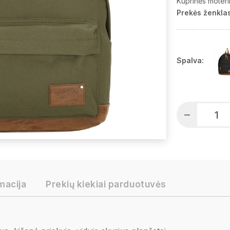
Kuprinės moter
Prekės ženklas
Spalva:
macija
Prekių kiekiai parduotuvės