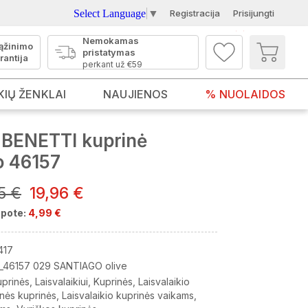
Select Language
▼
Registracija
Prisijungti
Nemokamas
ąžinimo
pristatymas
rantija
perkant už €59
KIŲ ŽENKLAI
NAUJIENOS
% NUOLAIDOS
BENETTI kuprinė
o 46157
5 €
19,96 €
pote:
4,99 €
417
_46157 029 SANTIAGO olive
uprinės
Laisvalaikiui
Kuprinės
Laisvalaikio
inės kuprinės
Laisvalaikio kuprinės vaikams