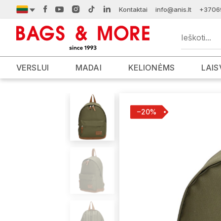
Kontaktai
info@anis.lt
+3706
VERSLUI
MADAI
KELIONĖMS
LAIS
−20%