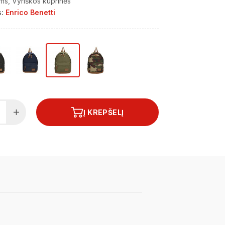
ims
Vyriškos kuprinės
:
Enrico Benetti
Į KREPŠELĮ