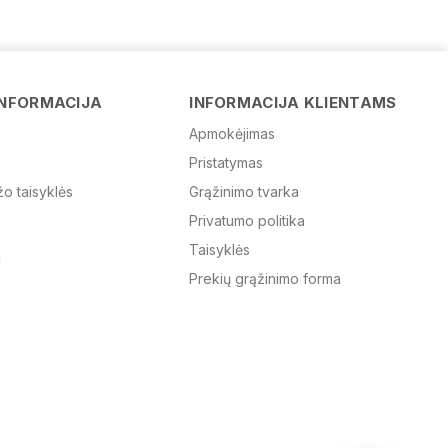
Vardas
INFORMACIJA
INFORMACIJA KLIENTAMS
Apmokėjimas
Pristatymas
El. paštas
žo taisyklės
Grąžinimo tvarka
Privatumo politika
Žinutė
Taisyklės
Prekių grąžinimo forma