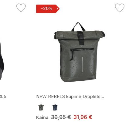
−20%
305
NEW REBELS kuprinė Droplets...
39,95 €
31,96 €
Kaina