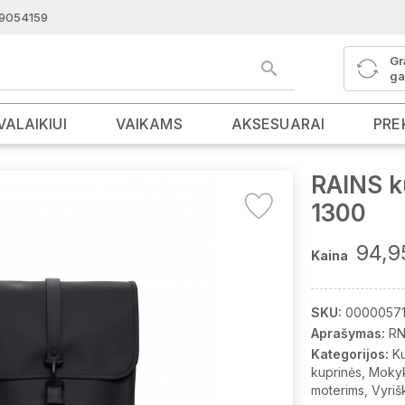
9054159
Gr
ga
VALAIKIUI
VAIKAMS
AKSESUARAI
PRE
RAINS k
1300
94,9
Kaina
SKU:
0000057
Aprašymas:
RN
Kategorijos:
K
kuprinės
Mokyk
moterims
Vyriš