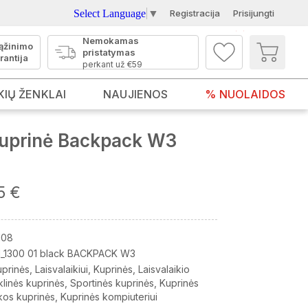
Select Language
▼
Registracija
Prisijungti
Nemokamas
ąžinimo
pristatymas
rantija
perkant už €59
KIŲ ŽENKLAI
NAUJIENOS
% NUOLAIDOS
uprinė Backpack W3
5 €
108
_1300 01 black BACKPACK W3
uprinės
Laisvalaikiui
Kuprinės
Laisvalaikio
linės kuprinės
Sportinės kuprinės
Kuprinės
kos kuprinės
Kuprinės kompiuteriui