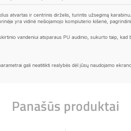
s atvartas ir centrinis dirželis, turintis užsegimą karabinu.
prinėje yra vidinė nešiojamojo kompiuterio kišenė, pagrindini
irtinio vandeniui atsparaus PU audinio, sukurto taip, kad bū
 parametrai gali neatitikti realybės dėl jūsų naudojamo ekra
Panašūs produktai