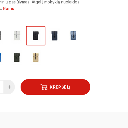
ninių pasiūlymas
Atgal į mokyklą nuolaidos
:
Rains
Į KREPŠELĮ