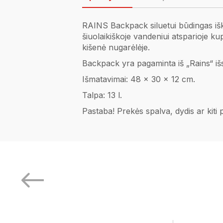
RAINS Backpack siluetui būdingas iškilu
šiuolaikiškoje vandeniui atsparioje ku
kišenė nugarėlėje.
Backpack yra pagaminta iš „Rains“ išsk
Išmatavimai: 48 x 30 x 12 cm.
Talpa: 13 l.
Pastaba! Prekės spalva, dydis ar kiti