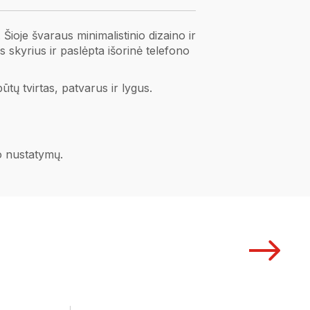
 Šioje švaraus minimalistinio dizaino ir
s skyrius ir paslėpta išorinė telefono
tų tvirtas, patvarus ir lygus.
no nustatymų.