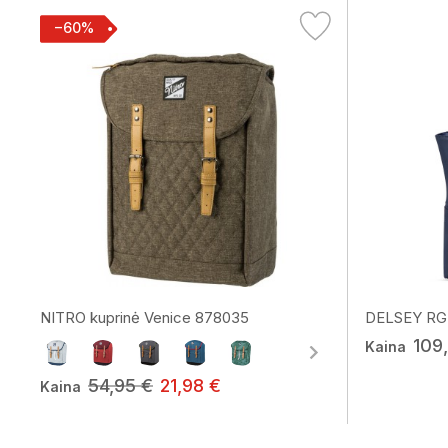
−60%
NITRO kuprinė Venice 878035
DELSEY RG k
109
Kaina
54,95 €
21,98 €
Kaina