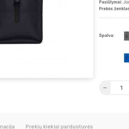
Pasiūlymai:
Jo
Prekės ženklas
Spalva:
macija
Prekių kiekiai parduotuvės